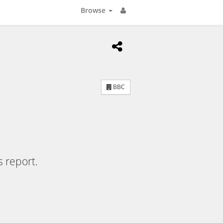
Browse
BBC
s report.