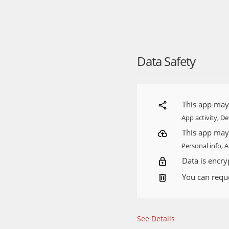
— подписка на повыше
— чат с поддержкой
Если с заказом что-то н
Data Safety
Свяжитесь с нами, если
— в чате в приложении
— по телефону +7 (800)
This app may 
Source:
https://play.go
App activity, De
This app may 
Personal info, 
Data is encryp
You can reque
See Details