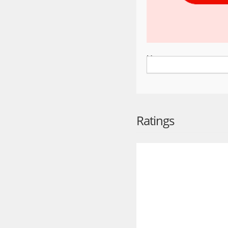
Магнит: акции и достав
БОНУСЫ С КАРТОЙ М
1 бонус = 1 ₽. Получайт
самовывозом. Оплачивай
Ratings
БЕСПЛАТНАЯ ДОСТАВ
Продукты, косметика и 
первый заказ от 1000 ₽
Экспрессе, Гипере и Ко
МАГНИТ МАРКЕТ
Миллионы товаров с дос
городах.
ПЕРСОНАЛЬНЫЕ СКИД
Акции и предложения на