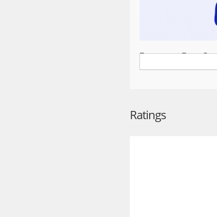
Приложение Почты Росс
Оформление посылок и 
• Отправка и выдача пи
• Прием посылок без оч
• Расчет сроков и стои
Ratings
• Оформление с примерн
• Оформление внутриро
России
• Отправка посылок без
востребования» или на
• Оплата картой онлайн
• Печать заполненных 
Бонусная программа
• Оплачивайте посылки 
счёт и экономьте на бу