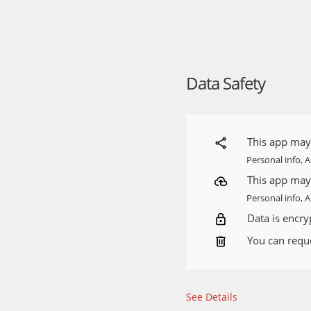
• Отслеживайте посылок
Wildberries, Яндекс.Ма
Получение отправлени
• Предварительная запи
Data Safety
• Поиск и выдача отпра
• Получение посылок б
• Электронные и заказн
• Электронная доверенн
This app may 
Информация об отделе
Personal info, 
• Загруженность отделе
• График работы отдел
This app may 
• Поиск ближайших к ва
Personal info, 
• Фильтр по услугам
Data is encryp
• Напоминание о прибли
• Предварительная запи
You can reque
Обратная связь
• Чат с контактным цен
• Оценка курьерских до
See Details
• Отслеживание статус